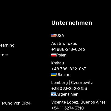
Unternehmen
USA
Austin, Texas
Learning
+1 888-218-0246
rtner
Polen
Krakau
+48 788-822-063
Ukraine
Lemberg | Czernowitz
+38 093-252-2153
Argentinien
Vicente López, Buenos Aires
tierung von CRM-
+54 11 5274 3310