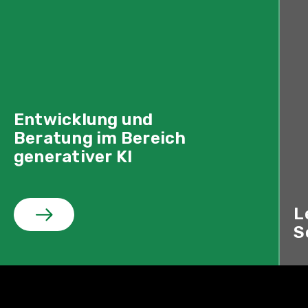
Entwicklung und
Beratung im Bereich
generativer KI
L
S