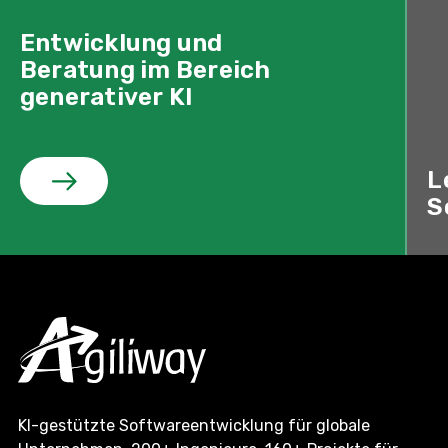
Entwicklung und
Beratung im Bereich
generativer KI
L
Entwicklung und Beratung im
S
KI-gestützte Softwareentwicklung für globale