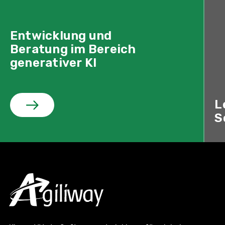
Entwicklung und
Beratung im Bereich
generativer KI
L
S