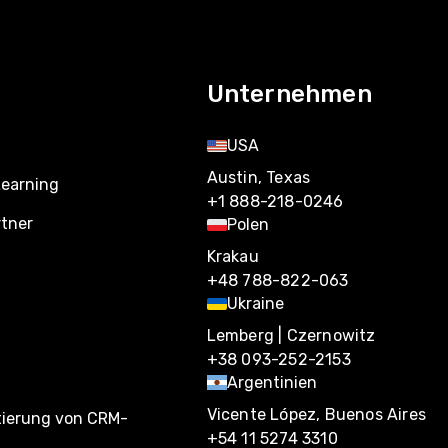
Unternehmen
USA
Austin, Texas
Learning
+1 888-218-0246
rtner
Polen
Krakau
+48 788-822-063
Ukraine
Lemberg | Czernowitz
+38 093-252-2153
Argentinien
Vicente López, Buenos Aires
tierung von CRM-
+54 11 5274 3310