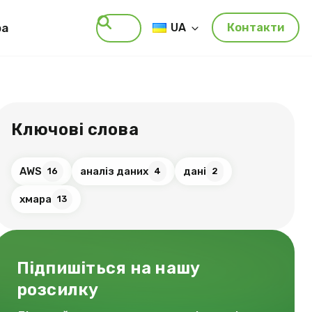
ра
UA
Контакти
Пошук
Ключові слова
AWS
аналіз даних
дані
16
4
2
хмара
13
Підпишіться на нашу
розсилку