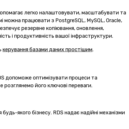
 допомагає легко налаштовувати, масштабувати та
і можна працювати з PostgreSQL, MySQL, Oracle,
езпечує резервне копіювання, оновлення,
ність і продуктивність вашої інфраструктури.
ь
керування базами даних простішим
.
RDS допоможе оптимізувати процеси та
 розглянемо його ключові переваги.
я будь-якого бізнесу. RDS надає надійні механізми