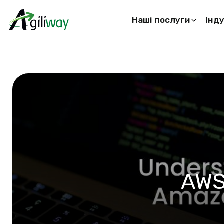
Наші послуги
Інду
Запит на пошук
AWS