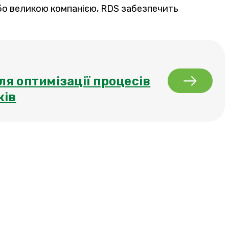
або великою компанією, RDS забезпечить
я оптимізації процесів
ків