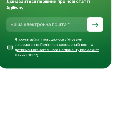
Дізнавайтеся першими про нові статті
Agiliway
Я прочитав(ла) і погоджуюся з
Умовами
використання, Політикою конфіденційності та
дотриманням Загального Регламенту про Захист
Даних (GDPR).