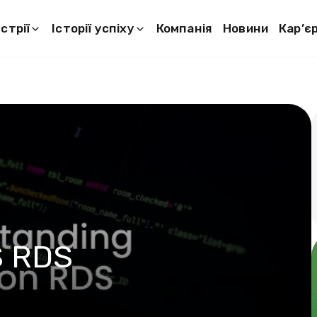
стрії
Історії успіху
Компанія
Новини
Кар’є
 RDS