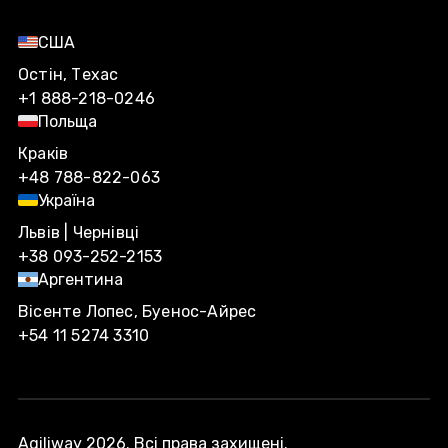
США
Остін, Техас
+1 888-218-0246
Польща
Краків
+48 788-822-063
Україна
Львів | Чернівці
+38 093-252-2153
Аргентина
Вісенте Лопес, Буенос-Айрес
+54 11 5274 3310
Agiliway 2026. Всі права захищені.