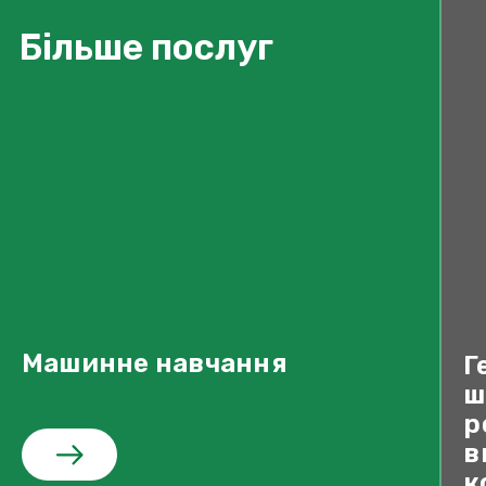
Більше послуг
Машинне навчання
Г
ш
p
в
к