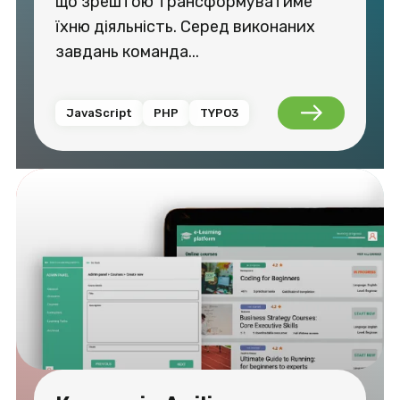
що зрештою трансформуватиме
їхню діяльність. Серед виконаних
завдань команда...
JavaScript
PHP
TYPO3