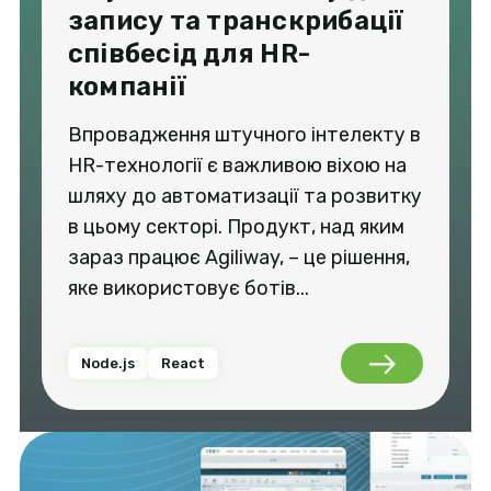
запису та транскрибації
співбесід для HR-
компанії
Впровадження штучного інтелекту в
HR-технології є важливою віхою на
шляху до автоматизації та розвитку
в цьому секторі. Продукт, над яким
зараз працює Agiliway, – це рішення,
яке використовує ботів...
Node.js
React