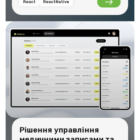
React
ReactNative
Рішення управління
медичними записами та