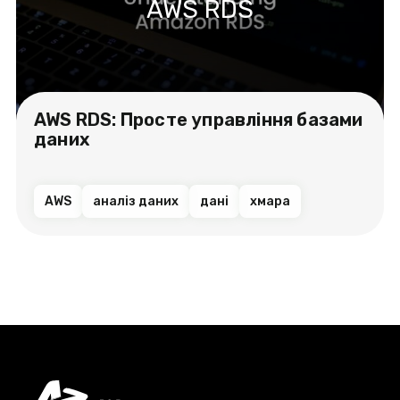
AWS RDS
AWS RDS: Просте управління базами
даних
AWS
аналіз даних
дані
хмара