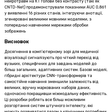
нейротравм на КТ голови без контрасту (такі як
CNTD-Net) продемонстрували показники AUC 0,861
у виявленні 16 різних станів, інтегруючи анотації,
згенеровані великими мовними моделями, з
попередньо навченими мережами обробки
зображень
Висновок
Досягнення в комп’ютерному зорі для медичної
візуалізації сигналізують про чіткий перехід від
вузьких, специфічних для завдань моделей до
більш загальних, адаптивних систем. Базові моделі,
гібридні архітектури CNN-трансформерів та
самостійне навчання зменшили залежність від
великих, вручну маркованих наборів даних,
одночасно покращивши міжмодальну ефективність.
Ці розробки роблять все більш можливим
розгортання систем штучного інтелекту, які
можуть розвиватися разом з клінічними потребами,