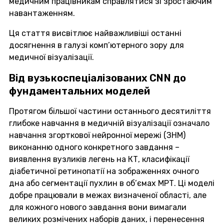
медичним працівникам справлятися зі зростаючим
навантаженням.
Ця стаття висвітлює найважливіші останні
досягнення в галузі комп’ютерного зору для
медичної візуалізації.
Від вузькоспеціалізованих CNN до
фундаментальних моделей
Протягом більшої частини останнього десятиліття
глибоке навчання в медичній візуалізації означало
навчання згорткової нейронної мережі (ЗНМ)
виконанню одного конкретного завдання –
виявлення вузликів легень на КТ, класифікації
діабетичної ретинопатії на зображеннях очного
дна або сегментації пухлин в об’ємах МРТ. Ці моделі
добре працювали в межах визначеної області, але
для кожного нового завдання вони вимагали
великих розмічених наборів даних, і перенесення