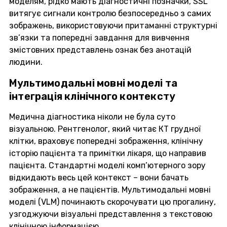
моделям, рідко мають діагностичні позначки, SSL
витягує сигнали контролю безпосередньо з самих
зображень, використовуючи притаманні структурні
зв’язки та попередні завдання для вивчення
змістовних представлень ознак без анотацій
людини.
Мультимодальні мовні моделі та
інтеграція клінічного контексту
Медична діагностика ніколи не була суто
візуальною. Рентгенолог, який читає КТ грудної
клітки, враховує попередні зображення, клінічну
історію пацієнта та примітки лікаря, що направив
пацієнта. Стандартні моделі комп’ютерного зору
відкидають весь цей контекст – вони бачать
зображення, а не пацієнтів. Мультимодальні мовні
моделі (VLM) починають скорочувати цю прогалину,
узгоджуючи візуальні представлення з текстовою
клінічною інформацією.