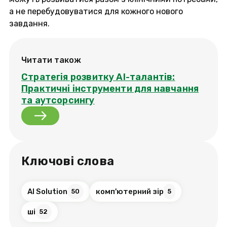
а не перебудовуватися для кожного нового
завдання.
Читати також
Стратегія розвитку AI-талантів:
Практичні інструменти для навчання
та аутсорсингу
Ключові слова
AI Solution
комп'ютерний зір
50
5
ші
52