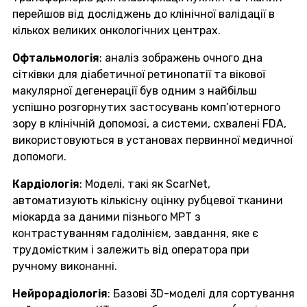
перейшов від досліджень до клінічної валідації в
кількох великих онкологічних центрах.
Офтальмологія
: аналіз зображень очного дна
сітківки для діабетичної ретинопатії та вікової
макулярної дегенерації був одним з найбільш
успішно розгорнутих застосувань комп’ютерного
зору в клінічній допомозі, а системи, схвалені FDA,
використовуються в установах первинної медичної
допомоги.
Кардіологія
: Моделі, такі як ScarNet,
автоматизують кількісну оцінку рубцевої тканини
міокарда за даними пізнього МРТ з
контрастуванням гадолінієм, завдання, яке є
трудомістким і залежить від оператора при
ручному виконанні.
Нейрорадіологія
: Базові 3D-моделі для сортування