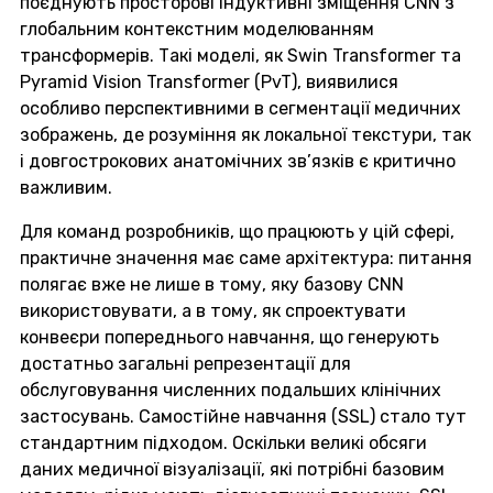
поєднують просторові індуктивні зміщення CNN з
глобальним контекстним моделюванням
трансформерів. Такі моделі, як Swin Transformer та
Pyramid Vision Transformer (PvT), виявилися
особливо перспективними в сегментації медичних
зображень, де розуміння як локальної текстури, так
і довгострокових анатомічних зв’язків є критично
важливим.
Для команд розробників, що працюють у цій сфері,
практичне значення має саме архітектура: питання
полягає вже не лише в тому, яку базову CNN
використовувати, а в тому, як спроектувати
конвеєри попереднього навчання, що генерують
достатньо загальні репрезентації для
обслуговування численних подальших клінічних
застосувань. Самостійне навчання (SSL) стало тут
стандартним підходом. Оскільки великі обсяги
даних медичної візуалізації, які потрібні базовим