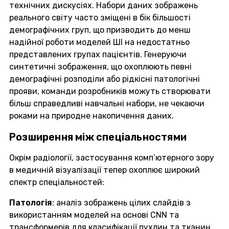
технічних дискусіях. Набори даних зображень
реального світу часто зміщені в бік більшості
демографічних груп, що призводить до менш
надійної роботи моделей ШІ на недостатньо
представлених групах пацієнтів. Генеруючи
синтетичні зображення, що охоплюють певні
демографічні розподіли або рідкісні патологічні
прояви, команди розробників можуть створювати
більш справедливі навчальні набори, не чекаючи
роками на природне накопичення даних.
Розширення між спеціальностями
Окрім радіології, застосування комп’ютерного зору
в медичній візуалізації тепер охоплює широкий
спектр спеціальностей:
Патологія
: аналіз зображень цілих слайдів з
використанням моделей на основі CNN та
трансформерів для класифікації пухлин та тканин