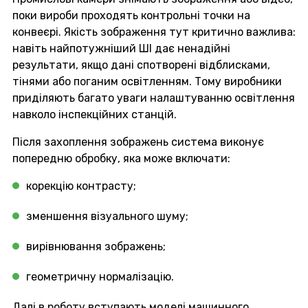
поки вироби проходять контрольні точки на
конвеєрі. Якість зображення тут критично важлива:
навіть найпотужніший ШІ дає ненадійні
результати, якщо дані спотворені відблисками,
тінями або поганим освітленням. Тому виробники
приділяють багато уваги налаштуванню освітлення
навколо інспекційних станцій.
Після захоплення зображень система виконує
попередню обробку, яка може включати:
корекцію контрасту;
зменшення візуального шуму;
вирівнювання зображень;
геометричну нормалізацію.
Далі в роботу вступають моделі машинного