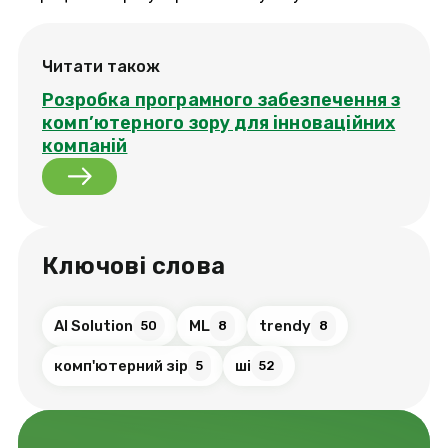
Читати також
Розробка програмного забезпечення з
комп’ютерного зору для інноваційних
компаній
Ключові слова
AI Solution
ML
trendy
50
8
8
комп'ютерний зір
ші
5
52