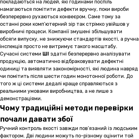
покладаються на людей, які годинами поспіль
намагаються помітити дефекти вручну, поки вироби
безперервно рухаються конвеєром. Саме тому за
останні роки комп’ютерний зір так стрімко увійшов у
виробничі процеси. Компанії змушені збільшувати
обсяги випуску, не знижуючи стандартів якості, а ручна
інспекція просто не витримує такого масштабу.
Сучасні системи
ШІ
здатні безперервно аналізувати
продукцію, автоматично відбраковувати дефектні
одиниці та виявляти закономірності, які людина навряд
чи помітить після шести годин монотонної роботи. До
того ж ці системи дедалі краще справляються з
реальними умовами виробництва, а не лише з
демонстраціями.
Чому традиційні методи перевірки
почали давати збої
Ручний контроль якості завжди пов’язаний із людським
фактором. Дві людини можуть по-різному оцінити той