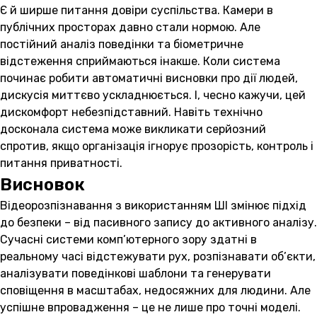
Є й ширше питання довіри суспільства. Камери в
публічних просторах давно стали нормою. Але
постійний аналіз поведінки та біометричне
відстеження сприймаються інакше. Коли система
починає робити автоматичні висновки про дії людей,
дискусія миттєво ускладнюється. І, чесно кажучи, цей
дискомфорт небезпідставний. Навіть технічно
досконала система може викликати серйозний
спротив, якщо організація ігнорує прозорість, контроль і
питання приватності.
Висновок
Відеорозпізнавання з використанням ШІ змінює підхід
до безпеки – від пасивного запису до активного аналізу.
Сучасні системи комп’ютерного зору здатні в
реальному часі відстежувати рух, розпізнавати об’єкти,
аналізувати поведінкові шаблони та генерувати
сповіщення в масштабах, недосяжних для людини. Але
успішне впровадження – це не лише про точні моделі.