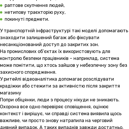
раптове скупчення людей,
нетипову траєкторію руху,
покинуті предмети.
У транспортній інфраструктурі такі моделі допомагають
знаходити залишений багаж або фіксувати
несанкціонований доступ до закритих зон.
На промислових об’єктах їх використовують для
контролю безпеки працівників – наприклад, система
може помітити, що хтось зайшов у небезпечну зону без
захисного спорядження.
У ритейлі відеоаналітика допомагає розслідувати
крадіжки або стежити за активністю після закриття
магазину
Попри обіцянки, люди з процесу нікуди не зникають.
Охорона все одно перевіряє сповіщення, оцінює
контекст і вирішує, чи справді система виявила щось
важливе, чи просто знову натрапила на черговий
дивний випадок. А таких випадків завжди достатньо.