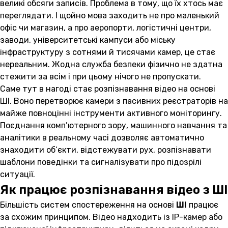
великі обсяги записів. Проблема в тому, що їх хтось має
переглядати. І щойно мова заходить не про маленький
офіс чи магазин, а про аеропорти, логістичні центри,
заводи, університетські кампуси або міську
інфраструктуру з сотнями й тисячами камер, це стає
нереальним. Жодна служба безпеки фізично не здатна
стежити за всім і при цьому нічого не пропускати.
Саме тут в нагоді стає розпізнавання відео на основі
ШІ. Воно перетворює камери з пасивних реєстраторів на
майже повноцінні інструменти активного моніторингу.
Поєднання комп’ютерного зору, машинного навчання та
аналітики в реальному часі дозволяє автоматично
знаходити об’єкти, відстежувати рух, розпізнавати
шаблони поведінки та сигналізувати про підозрілі
ситуації.
Як працює розпізнавання відео з ШІ
Більшість систем спостереження на основі
ШІ
працює
за схожим принципом. Відео надходить із IP-камер або