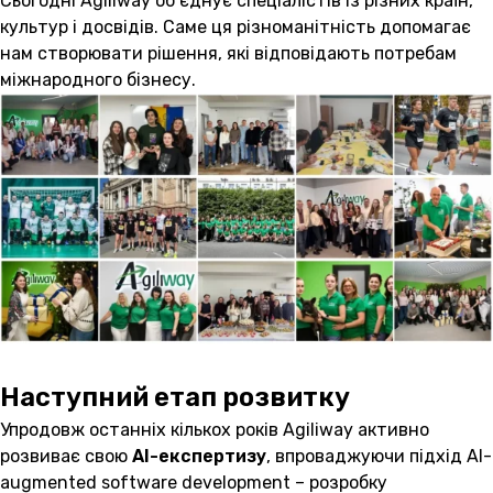
Сьогодні Agiliway об’єднує спеціалістів із різних країн,
культур і досвідів. Саме ця різноманітність допомагає
нам створювати рішення, які відповідають потребам
міжнародного бізнесу.
Наступний етап розвитку
Упродовж останніх кількох років Agiliway активно
розвиває свою
AI-експертизу
, впроваджуючи підхід AI-
augmented software development – розробку