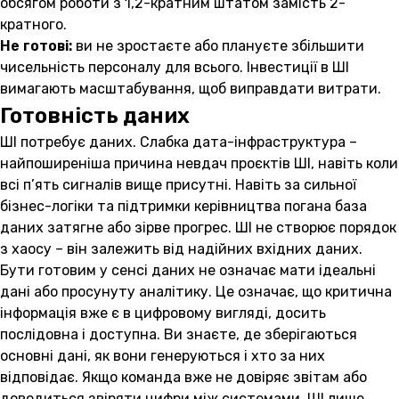
обсягом роботи з 1,2-кратним штатом замість 2-
кратного.
Не готові:
ви не зростаєте або плануєте збільшити
чисельність персоналу для всього. Інвестиції в ШІ
вимагають масштабування, щоб виправдати витрати.
Готовність даних
ШІ потребує даних. Слабка дата-інфраструктура –
найпоширеніша причина невдач проєктів ШІ, навіть коли
всі п’ять сигналів вище присутні. Навіть за сильної
бізнес-логіки та підтримки керівництва погана база
даних затягне або зірве прогрес. ШІ не створює порядок
з хаосу – він залежить від надійних вхідних даних.
Бути готовим у сенсі даних не означає мати ідеальні
дані або просунуту аналітику. Це означає, що критична
інформація вже є в цифровому вигляді, досить
послідовна і доступна. Ви знаєте, де зберігаються
основні дані, як вони генеруються і хто за них
відповідає. Якщо команда вже не довіряє звітам або
доводиться звіряти цифри між системами, ШІ лише