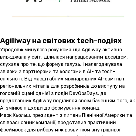
Agiliway на світових tech-подіях
Упродовж минулого року команда Agiliway активно
виїжджала у світ, ділилася напрацьованим досвідом,
слухала про те, що формує галузь, і налагоджувала
зв’язки з партнерами та колегами в AI- та tech-
спільноті. Від масштабних міжнародних AI-самітів і
регіональних мітапів для розробників до виступу на
головній сцені однієї з подій DevOpsDays, де
представник Agiliway поділився своїм баченням того, як
AI змінює підходи до формування команд.
Марк Кьольш, президент з питань Північної Америки та
співзасновник компанії, представив практичний
фреймворк для вибору між розвитком внутрішньої