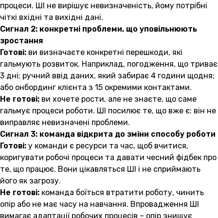
процеси. ШІ не вирішує невизначеність, йому потрібні
чіткі вхідні та вихідні дані.
Сигнал 2: конкретні проблеми, що уповільнюють
зростання
Готові:
ви визначаєте конкретні перешкоди, які
гальмують розвиток. Наприклад, погодження, що триває
3 дні; ручний ввід даних, який забирає 4 години щодня;
або онбординг клієнта з 15 окремими контактами.
Не готові:
ви хочете рости, але не знаєте, що саме
гальмує процеси роботи. ШІ посилює те, що вже є; він не
виправляє невизначені проблеми.
Сигнал 3: команда відкрита до зміни способу роботи
Готові:
у команди є ресурси та час, щоб вчитися,
коригувати робочі процеси та давати чесний фідбек про
те, що працює. Вони цікавляться ШІ і не сприймають
його як загрозу.
Не готові:
команда боїться втратити роботу, чинить
опір або не має часу на навчання. Впровадження ШІ
вимагає адаптації робочих процесів – опір знищує