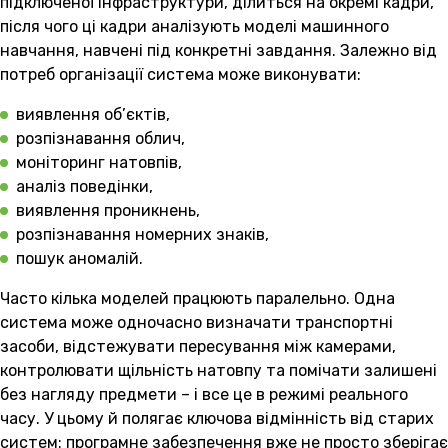
підключеної інфраструктури, ділиться на окремі кадри,
після чого ці кадри аналізують моделі машинного
навчання, навчені під конкретні завдання. Залежно від
потреб організації система може виконувати:
виявлення об’єктів,
розпізнавання облич,
моніторинг натовпів,
аналіз поведінки,
виявлення проникнень,
розпізнавання номерних знаків,
пошук аномалій.
Часто кілька моделей працюють паралельно. Одна
система може одночасно визначати транспортні
засоби, відстежувати пересування між камерами,
контролювати щільність натовпу та помічати залишені
без нагляду предмети – і все це в режимі реального
часу. У цьому й полягає ключова відмінність від старих
систем: програмне забезпечення вже не просто зберігає