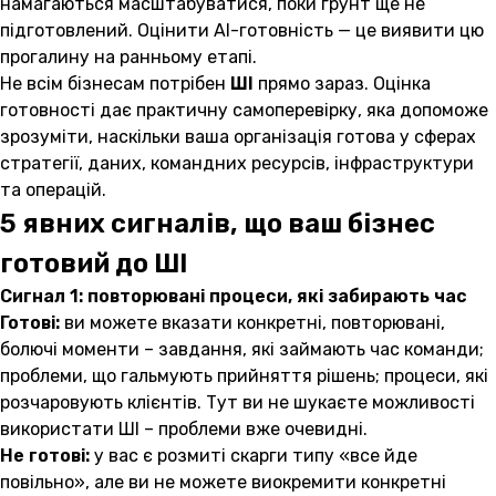
намагаються масштабуватися, поки ґрунт ще не
підготовлений. Оцінити AI-готовність — це виявити цю
прогалину на ранньому етапі.
Не всім бізнесам потрібен
ШІ
прямо зараз. Оцінка
готовності дає практичну самоперевірку, яка допоможе
зрозуміти, наскільки ваша організація готова у сферах
стратегії, даних, командних ресурсів, інфраструктури
та операцій.
5 явних сигналів, що ваш бізнес
готовий до ШІ
Сигнал 1: повторювані процеси, які забирають час
Готові:
ви можете вказати конкретні, повторювані,
болючі моменти – завдання, які займають час команди;
проблеми, що гальмують прийняття рішень; процеси, які
розчаровують клієнтів. Тут ви не шукаєте можливості
використати ШІ – проблеми вже очевидні.
Не готові:
у вас є розмиті скарги типу «все йде
повільно», але ви не можете виокремити конкретні