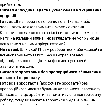
прийняття.
Сигнал 4: людина, здатна ухвалювати чіткі рішення
щодо ШІ
Готові:
ШІ не передають повністю в ІТ-відділ або
залишають на експерименти окремих команд.
Керівництво задає стратегічні питання: де це може
мати найбільший вплив? Як виглядатиме успіх? Як це
пов’язано з нашими пріоритетами?
Не готові:
ШІ – «хай ІТ сам розбереться» або «давайте
всі експериментувати». Без централізованої
відповідальності ініціативи фрагментуються й
зазнають невдачі.
Сигнал 5: зростання без пропорційного збільшення
кількості персоналу
Готові:
ви зростаєте (або хочете зростати) без
пропорційного масштабування чисельності персоналу.
ШІ дозволяє це зробити, автоматизуючи повторювану
роботу, тому ви можете впоратися з удвічі більшим