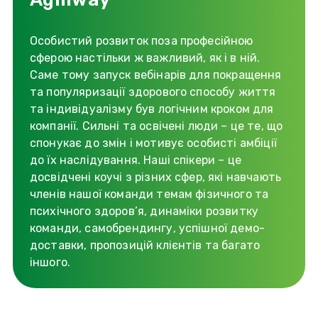
Особистий розвиток поза професійною
сферою настільки ж важливий, як і в ній.
Саме тому запуск вебінарів для покращення
та популяризації здорового способу життя
та індивідуалізму був логічним кроком для
компанії. Сильні та освічені люди – це те, що
спонукає до змін і мотивує особисті амбіції
до їх наслідування. Наші спікери – це
досвідчені коучі з різних сфер, які навчають
членів нашої команди темам фізичного та
психічного здоров’я, динаміки розвитку
команди, самобрендингу, успішної демо-
доставки, пропозицій клієнтів та багато
іншого.