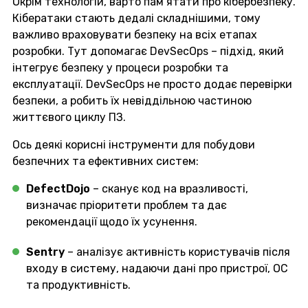
Окрім технологій, варто пам’ятати про кібербезпеку.
Кібератаки стають дедалі складнішими, тому
важливо враховувати безпеку на всіх етапах
розробки. Тут допомагає DevSecOps – підхід, який
інтегрує безпеку у процеси розробки та
експлуатації. DevSecOps не просто додає перевірки
безпеки, а робить їх невіддільною частиною
життєвого циклу ПЗ.
Ось деякі корисні інструменти для побудови
безпечних та ефективних систем:
DefectDojo
– сканує код на вразливості,
визначає пріоритети проблем та дає
рекомендації щодо їх усунення.
Sentry
– аналізує активність користувачів після
входу в систему, надаючи дані про пристрої, ОС
та продуктивність.