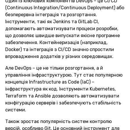
Один із ключових компонентів DevOps – це CI/CD
(Continuous Integration/Continuous Deployment) або
безперервна інтеграція та розгортання.
Інструменти, такі як Jenkins та GitLab CI,
допомагають автоматизувати процеси розробки,
що дозволяє швидше випускати якісне програмне
забезпечення. Контейнеризація (наприклад,
Docker) та інтеграція з CI/CD значно спростили
впровадження додатків у різних середовищах.
Але DevOps – це не тільки розгортання, а й
управління інфраструктурою. Тут стає популярною
концепція Infrastructure as Code (IaC) –
інфраструктура як код. Інструменти Kubernetes,
Terraform та Ansible дозволяють автоматизувати
конфігурацію серверів і забезпечують стабільність
системи.
Також зростає популярність систем контролю
версій, особливо Git. Це основний інструмент для