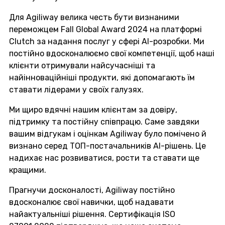
Для Agiliway велика честь бути визнаними
переможцем Fall Global Award 2024 на платформі
Clutch за надання послуг у сфері AI-розробки. Ми
постійно вдосконалюємо свої компетенції, щоб наші
клієнти отримували найсучасніші та
найінноваційніші продукти, які допомагають їм
ставати лідерами у своїх галузях.
Ми щиро вдячні нашим клієнтам за довіру,
підтримку та постійну співпрацю. Саме завдяки
вашим відгукам і оцінкам Agiliway було помічено й
визнано серед ТОП-постачальників AI-рішень. Це
надихає нас розвиватися, рости та ставати ще
кращими.
Прагнучи досконалості, Agiliway постійно
вдосконалює свої навички, щоб надавати
найактуальніші рішення. Сертифікація ISO