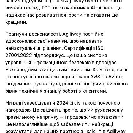
вашим відгукам і оцінкам Agiliway було помічено й
визнано серед ТОП-постачальників AI-рішень. Це
надихає нас розвиватися, рости та ставати ще
кращими.
Прагнучи досконалості, Agiliway постійно
вдосконалює свої навички, щоб надавати
найактуальніші рішення. Сертифікація ISO
27001:2022 підтверджує, що наша система
управління інформаційною безпекою відповідає
міжнародним стандартам і вимогам. Крім того, наші
фахівці успішно склали сертифікації AWS та Azure,
що демонструє нашу відданість підтримці високого
рівня технічних знань у роботі з клієнтами.
Ми раді завершувати 2024 рік із такою почесною
нагородою. Це свідчить про те, що ми рухаємося у
правильному напрямку — і продовжимо працювати
ще наполегливіше, щоб забезпечити найкращі
результати для наших партнерів і клієнтів.Agiliway