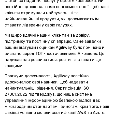
Clutch за надання послуг у сфері AI-розробки. Ми
постійно вдосконалюємо свої компетенції, щоб наші
клієнти отримували найсучасніші та
найінноваційніші продукти, які допомагають їм
ставати лідерами у своїх галузях.
Ми щиро вдячні нашим клієнтам за довіру,
підтримку та постійну співпрацю. Саме завдяки
вашим відгукам і оцінкам Agiliway було помічено й
визнано серед ТОП-постачальників AI-рішень. Це
надихає нас розвиватися, рости та ставати ще
кращими.
Прагнучи досконалості, Agiliway постійно
вдосконалює свої навички, щоб надавати
найактуальніші рішення. Сертифікація ISO
27001:2022 підтверджує, що наша система
управління інформаційною безпекою відповідає
міжнародним стандартам і вимогам. Крім того, наші
фахівці успішно склали сертифікації AWS та Azure,