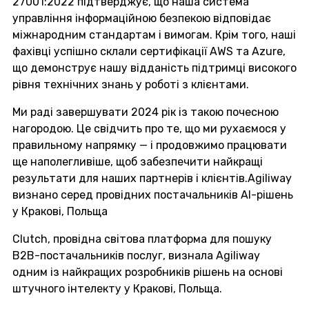
27001:2022 підтверджує, що наша система
управління інформаційною безпекою відповідає
міжнародним стандартам і вимогам. Крім того, наші
фахівці успішно склали сертифікації AWS та Azure,
що демонструє нашу відданість підтримці високого
рівня технічних знань у роботі з клієнтами.
Ми раді завершувати 2024 рік із такою почесною
нагородою. Це свідчить про те, що ми рухаємося у
правильному напрямку — і продовжимо працювати
ще наполегливіше, щоб забезпечити найкращі
результати для наших партнерів і клієнтів.Agiliway
визнано серед провідних постачальників AI-рішень
у Кракові, Польща
Clutch, провідна світова платформа для пошуку
B2B-постачальників послуг, визнала Agiliway
одним із найкращих розробників рішень на основі
штучного інтелекту у Кракові, Польща.