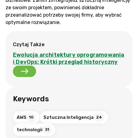
biznesowe. Zanim zintegrujesz sztuczną inteligencję
ze swoim projektem, powinieneś dokładnie
przeanalizować potrzeby swojej firmy, aby wybrać
optymalne rozwiązanie.
Czytaj Także
Ewolucja architektury oprogramowania
i DevOps: Krótki przegląd historyczny
Keywords
AWS
Sztuczna Inteligencja
10
24
technologii
31