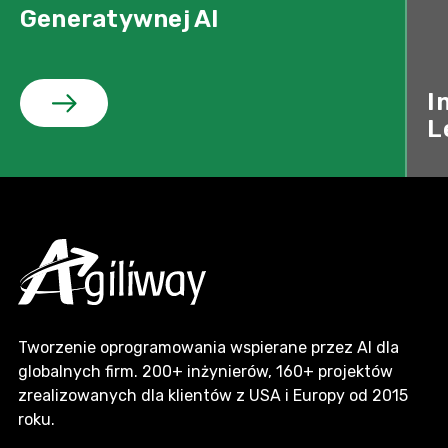
Generatywnej AI
I
L
Tworzenie oprogramowania wspierane przez AI dla
globalnych firm. 200+ inżynierów, 160+ projektów
zrealizowanych dla klientów z USA i Europy od 2015
roku.