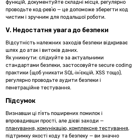
функцій, документуйте складні місця, регулярно
проводьте код‑ревʼю — це допоможе зберегти код
чистим і зручним для подальшої роботи.
V. Недостатня увага до безпеки
Відсутність належних заходів безпеки відкриває
шлях до атак і витоків даних.
Як уникнути: слідкуйте за актуальними
стандартами безпеки, застосовуйте secure coding
практики (щоб уникати SQL‑інʼєкцій, XSS тощо),
регулярно проводьте аудити безпеки і
пенетраційне тестування.
Підсумок
Визнавши ці пʼять поширених помилок і
впровадивши прості, але дієві заходи —
планування, комунікацію, комплексне тестування
,
підтримку якості коду та безпеку — ви значно