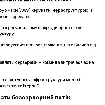
у хмари (AWS) керувати інфраструктурою, а
новні переваги:
тані ресурси, тому в періоди простою не
уктуру.
штовуються під навантаження, що важливо під
авляти серверами — команда витрачає час на
а налаштування інфраструктури моделі
менти та ітерації.
вати безсерверний потік