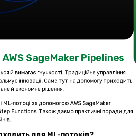
 AWS SageMaker Pipelines
ся й вимагає гнучкості. Традиційне управління
альмує інновації. Саме тут на допомогу приходить
ане й економне рішення.
ні ML‑потоці за допомогою AWS SageMaker
а Step Functions. Також даємо практичні поради для
нів.
дходить для ML‑потоків?