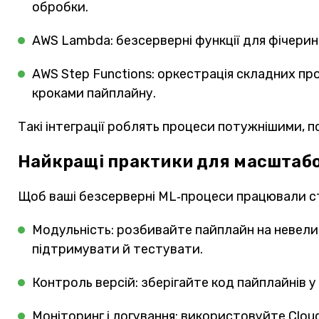
обробки.
AWS Lambda: безсерверні функції для фічеринг
AWS Step Functions: оркестрація складних пр
кроками пайплайну.
Такі інтеграції роблять процеси потужнішими, 
Найкращі практики для масштабо
Щоб ваші безсерверні ML‑процеси працювали с
Модульність: розбивайте пайплайн на невелик
підтримувати й тестувати.
Контроль версій: зберігайте код пайплайнів у
Моніторинг і логування: використовуйте Clou