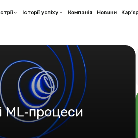
стрії
Історії успіху
Компанія
Новини
Кар’є
і ML‑процеси