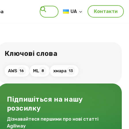
ра
UA
Контакти
Пошук
Ключові слова
AWS
ML
хмара
16
8
13
Підпишіться на нашу
розсилку
Дізнавайтеся першими про нові статті
Agiliway