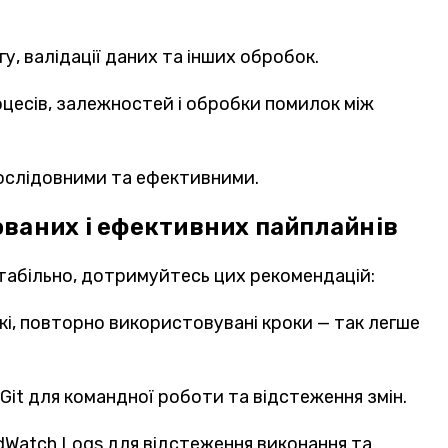
у, валідації даних та інших обробок.
оцесів, залежностей і обробки помилок між
послідовними та ефективними.
ваних і ефективних пайплайнів
табільно, дотримуйтесь цих рекомендацій:
і, повторно використовувані кроки — так легше
 Git для командної роботи та відстеження змін.
dWatch Logs для відстеження виконання та