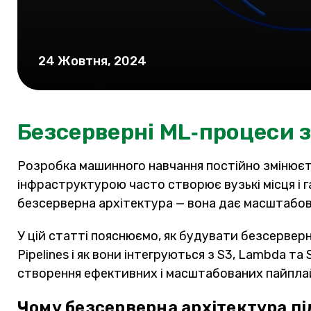
24 Жовтня, 2024
Безсерверні ML‑процеси з
Розробка машинного навчання постійно змінюєть
інфраструктурою часто створює вузькі місця і г
безсерверна архітектура — вона дає масштабов
У цій статті пояснюємо, як будувати безсервер
Pipelines і як вони інтегруються з S3, Lambda т
створення ефективних і масштабованих пайплай
Чому безсерверна архітектура пі