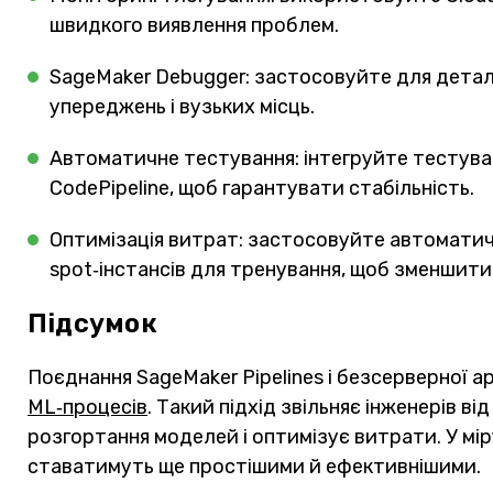
швидкого виявлення проблем.
SageMaker Debugger: застосовуйте для детал
упереджень і вузьких місць.
Автоматичне тестування: інтегруйте тестува
CodePipeline, щоб гарантувати стабільність.
Оптимізація витрат: застосовуйте автоматич
spot‑інстансів для тренування, щоб зменшити
Підсумок
Поєднання SageMaker Pipelines і безсерверної 
ML‑процесів
. Такий підхід звільняє інженерів 
розгортання моделей і оптимізує витрати. У м
ставатимуть ще простішими й ефективнішими.