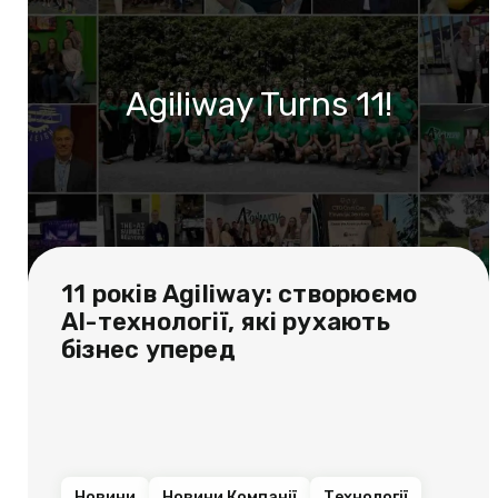
Agiliway Turns 11!
11 років Agiliway: створюємо
AI-технології, які рухають
бізнес уперед
Новини
Новини Компанії
Технології