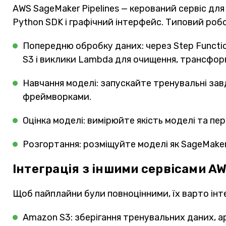
AWS SageMaker Pipelines — керований сервіс для
Python SDK і графічний інтерфейс. Типовий роб
Попередню обробку даних: через Step Functi
S3 і виклики Lambda для очищення, трансформа
Навчання моделі: запускайте тренувальні за
фреймворками.
Оцінка моделі: вимірюйте якість моделі та пер
Розгортання: розміщуйте моделі як SageMaker
Інтеграція з іншими сервісами A
Щоб пайплайни були повноцінними, їх варто інт
Amazon S3: зберігання тренувальних даних, а