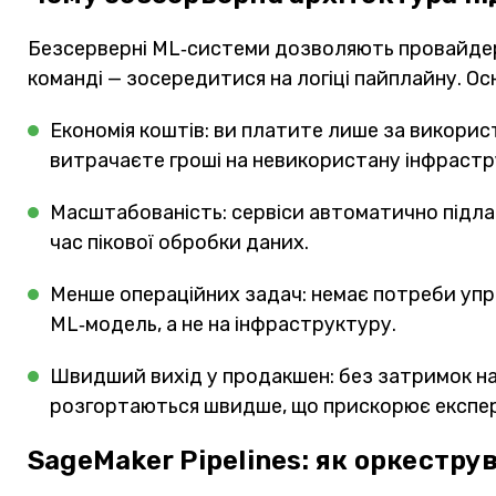
Безсерверні ML‑системи дозволяють провайдер
команді — зосередитися на логіці пайплайну. Ос
Економія коштів: ви платите лише за викорис
витрачаєте гроші на невикористану інфрастр
Масштабованість: сервіси автоматично підла
час пікової обробки даних.
Менше операційних задач: немає потреби упр
ML‑модель, а не на інфраструктуру.
Швидший вихід у продакшен: без затримок н
розгортаються швидше, що прискорює експери
SageMaker Pipelines: як оркестру