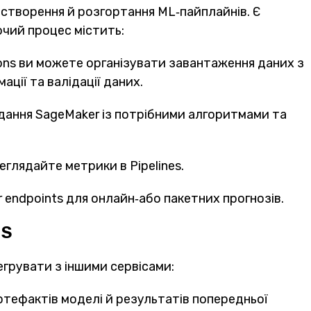
 створення й розгортання ML‑пайплайнів. Є
очий процес містить:
ons ви можете організувати завантаження даних з
ції та валідації даних.
вдання SageMaker із потрібними алгоритмами та
еглядайте метрики в Pipelines.
 endpoints для онлайн‑або пакетних прогнозів.
WS
егрувати з іншими сервісами:
ртефактів моделі й результатів попередньої