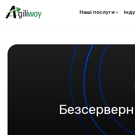
Наші послуги
Інду
Запит на пошук
Безсерверн